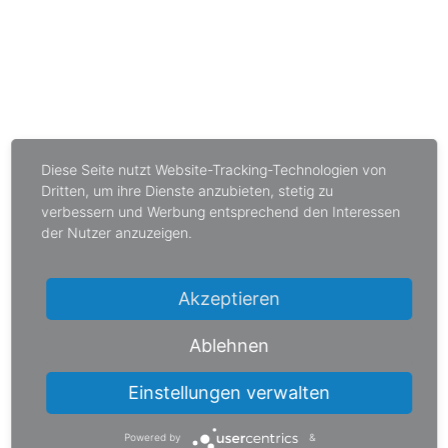
Unterstützung der weiteren Entwicklung
Eigenes Benutzerkonto mit Gratisprodukten
Einfacher Download der kostenlosen
Produkte (Karten, Streckenbeschreibung)
Diese Seite nutzt Website-Tracking-Technologien von
Dritten, um ihre Dienste anzubieten, stetig zu
Anmeldung zum exklusiven Newsletter für
verbessern und Werbung entsprechend den Interessen
Mitglieder
der Nutzer anzuzeigen.
Jährliche Mitgliedschaft ohne automatische
Akzeptieren
Verlängerung
Ablehnen
Einstellungen verwalten
WERDE
WANDERER
Powered by
&