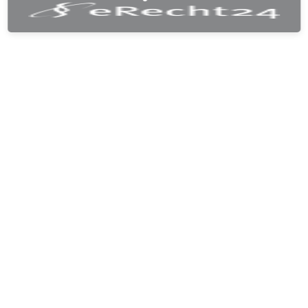
ab 8 € p.M.
JETZT MITGLIED WERDEN
Unterstützung der weiteren Entwicklung
Eigenes Benutzerkonto mit Gratisprodukten
Einfacher Download der kostenlosen
Produkte (Karten, Streckenbeschreibung)
Anmeldung zum exklusiven Newsletter für
Mitglieder
Jährliche Mitgliedschaft ohne automatische
Verlängerung